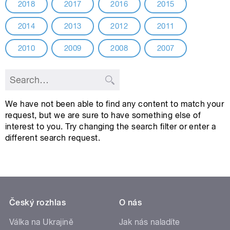
2018
2017
2016
2015
2014
2013
2012
2011
2010
2009
2008
2007
We have not been able to find any content to match your
request, but we are sure to have something else of
interest to you. Try changing the search filter or enter a
different search request.
Český rozhlas
O nás
Válka na Ukrajině
Jak nás naladíte