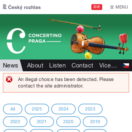
Skip to main content
MENU
ŽIVĚ
News
About
Listen
Contact
Více
…
An illegal choice has been detected. Please
contact the site administrator.
Error message
All
2025
2024
2023
2022
2021
2020
2019